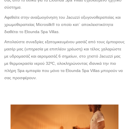
σας από το ειδικά για τα Elounda Spa Villas σχεδιασμένο ηχητικό
σύστημα.
Αφεθείτε στην αναζωογόνηση του Jacuzzi οξυγονοθεραπείας και
χρωμοθεραπείας Microsilk® το οποίο κατ΄ αποκλειστικότητα
διαθέτει το Elounda Spa Villas.
Απολαύστε συνεδρίες εξατομικευμένου μασάζ από τους έμπειρους
μασέρ μας (υπηρεσία με επιπλέον χρέωση) και τέλος χαλαρώστε
με υδρομασάζ και αερομασάζ 6 σημείων, στο χτιστό Jacuzzi μας
με θερμοκρασία νερού 32ºC, ολοκληρώνοντας ιδανικά την πιο
πλήρη Spa εμπειρία που μόνο τα Elounda Spa Villas μπορούν να
σας προσφέρουν.